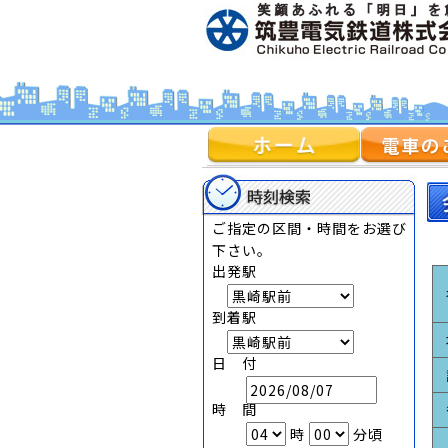
ご指定の区間・時間をお選び
下さい。
出発駅
到着駅
日 付
時 間
時
分頃