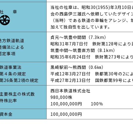
当社の社章は、昭和30(1955)年3月1
社 章
会の西島伊三雄氏へ依頼していたデザイ
（当時）である鉄道の車輪をアレンジ、
加えて独自性を出しています。
貞元～筑豊中間間（7.3km）
地方鉄道軌道
昭和31年7月7日付 鉄財第128号により
整備法による
筑豊中間～筑豊直方間（8.1km）
認定事項
昭和35年6月24日付 鉄財第273号によ
鉄道事業法
黒崎駅前～熊西間（0.6㎞）
第４条の規定
平成12年3月27日付 鉄都第30号の2に
第26条第2項の規定
平成27年2月13日付 国鉄都第99号に
西日本鉄道株式会社
主要株主の株式数
980,000株
持株比率
100,000,000円 100％
資本金
100,000,000円