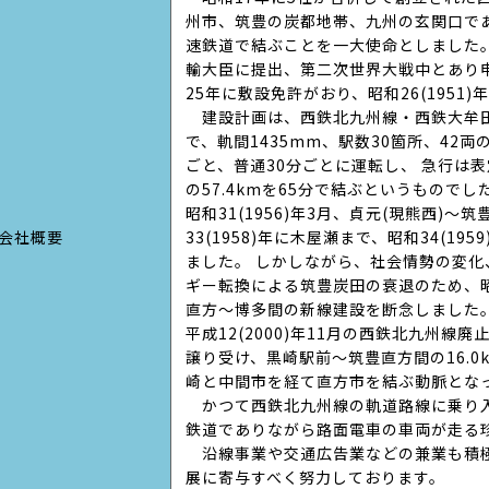
州市、筑豊の炭都地帯、九州の玄関口で
速鉄道で結ぶことを一大使命としました。
輸大臣に提出、第二次世界大戦中とあり
25年に敷設免許がおり、昭和26(1951
建設計画は、西鉄北九州線・西鉄大牟田
で、軌間1435mm、駅数30箇所、42両
ごと、普通30分ごとに運転し、 急行は表定
の57.4kmを65分で結ぶというものでし
昭和31(1956)年3月、貞元(現熊西)
会社概要
33(1958)年に木屋瀬まで、昭和34(1
ました。 しかしながら、社会情勢の変
ギー転換による筑豊炭田の衰退のため、昭和
直方～博多間の新線建設を断念しました
平成12(2000)年11月の西鉄北九州線廃
譲り受け、黒崎駅前～筑豊直方間の16.
崎と中間市を経て直方市を結ぶ動脈とな
かつて西鉄北九州線の軌道路線に乗り
鉄道でありながら路面電車の車両が走る
沿線事業や交通広告業などの兼業も積
展に寄与すべく努力しております。