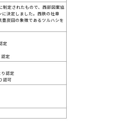
0日に制定されたもので、西部図案協
ンに決定しました。西鉄の社章
筑豊炭田の象徴であるツルハシを
認定
り認定
より認定
より認可