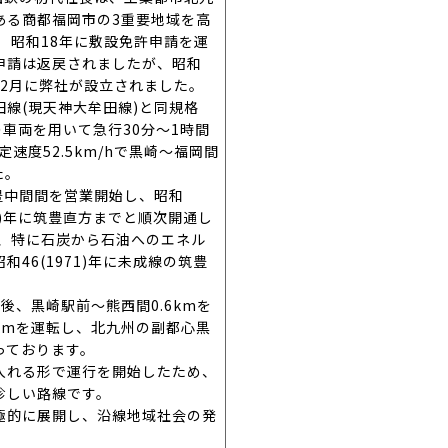
ある商都福岡市の3重要地域を高
 昭和18年に敷設免許申請を運
申請は返戻されましたが、昭和
)年2月に弊社が設立されました。
線(現天神大牟田線)と同規格
の車両を用いて急行30分～1時間
速度52.5km/hで黒崎～福岡間
た。
～筑豊中間間を営業開始し、昭和
959)年に筑豊直方までと順次開通し
化、特に石炭から石油へのエネル
46(1971)年に未成線の筑豊
。
止後、黒崎駅前～熊西間0.6kmを
0kmを運転し、北九州の副都心黒
っております。
入れる形で運行を開始したため、
珍しい路線です。
極的に展開し、沿線地域社会の発