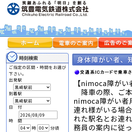
ご指定の区間・時間をお選び
下さい。
出発駅
【nimoca障が
降車の際、ご本
到着駅
nimoca障が
日 付
連れ様がいる場
れた駅名とお連
時 間
務員の案内に従
時
分頃