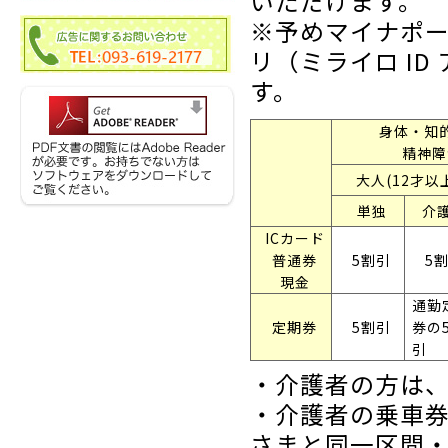
いただけます。
※予めマイナポ
リ（ミライロ I
す。
身体・知
精神障
大人(12才以
単独
介
ICカード
普通券
5割引
5
現金
通勤
定期券
5割引
券の
引
・介護者の方は、
・介護者の乗車
さまと同一区間