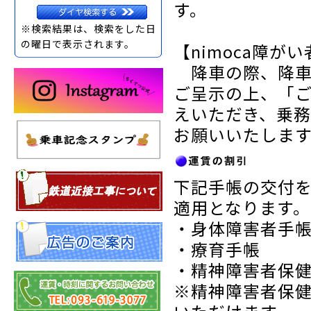
す。
※検索結果は、検索をした日
の曜日で表示されます。
【nimoca障
降車の際、降車
ご呈示の上、「
えいただき、乗
お願いいたしま
下記手帳の交付
適用となります。
・身体障害者手
・療育手帳
・精神障害者保
※精神障害者保